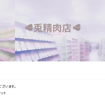
🥩兎精肉店🥩
ございます。
ット